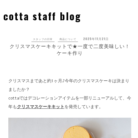
Skip
to
cotta staff blog
content
2025年11月21日
スタッフの日常
商品について
クリスマスケーキキットで★一度で二度美味しい！
ケーキ作り
クリスマスまであと約1ヶ月♪今年のクリスマスケーキは決まり
ましたか？
cottaではデコレーションアイテムを一部リニューアルして、今
年も
クリスマスケーキキット
を発売しています。