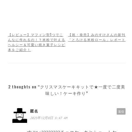
【レビュー】マフィン型1つでこ
【祝・発売】みのすけさんの新刊
んなに作れるの！？米粉で叶える
「とろける米粉ロール」レポート
投
ヘルシー＆可愛い焼き菓子レシピ
本をご紹介！
稿
ナ
ビ
ゲ
2 thoughts on “クリスマスケーキキットで★一度で二度美
ー
味しい！ケーキ作り”
シ
ョ
匿名
返信
2025年12月8日 6:47 AM
ン