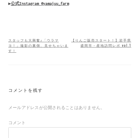
▶
公式Instagram @yamajuu_farm
スタッフも大興奮♪「ウラマ
【りんご販売スタート！】岩手県
ヨ！」撮影の裏側、見せちゃいま
盛岡市・産地訪問レポ vol.1
投
す！
稿
ナ
ビ
ゲ
コメントを残す
ー
メールアドレスが公開されることはありません。
シ
ョ
コメント
ン