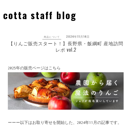
Skip
to
cotta staff blog
content
2024年11月14日
商品について
【りんご販売スタート！】長野県・飯綱町 産地訪問
レポ vol.2
2025年の販売ページはこちら
ーーー以下はお取り寄せを開始した、2024年11月の記事です。